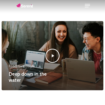
Menu
Skip
to
Close
main
Menu
content
Food for thought
Deep down in the
water